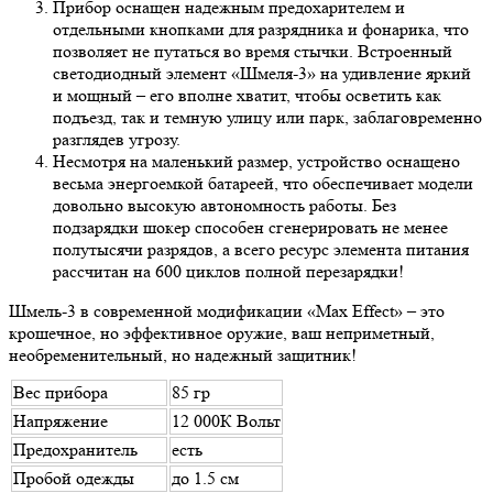
Прибор оснащен надежным предохарителем и
отдельными кнопками для разрядника и фонарика, что
позволяет не путаться во время стычки. Встроенный
светодиодный элемент «Шмеля-3» на удивление яркий
и мощный – его вполне хватит, чтобы осветить как
подъезд, так и темную улицу или парк, заблаговременно
разглядев угрозу.
Несмотря на маленький размер, устройство оснащено
весьма энергоемкой батареей, что обеспечивает модели
довольно высокую автономность работы. Без
подзарядки шокер способен сгенерировать не менее
полутысячи разрядов, а всего ресурс элемента питания
рассчитан на 600 циклов полной перезарядки!
Шмель-3 в современной модификации «Max Effect» – это
крошечное, но эффективное оружие, ваш неприметный,
необременительный, но надежный защитник!
Вес прибора
85 гр
Напряжение
12 000К Вольт
Предохранитель
есть
Пробой одежды
до 1.5 см