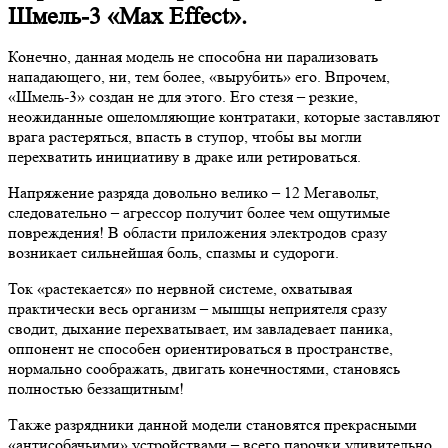
Шмель-3 «Max Effect».
Конечно, данная модель не способна ни парализовать
нападающего, ни, тем более, «вырубить» его. Впрочем,
«Шмель-3» создан не для этого. Его стезя – резкие,
неожиданные ошеломляющие контратаки, которые заставляют
врага растеряться, впасть в ступор, чтобы вы могли
перехватить инициативу в драке или ретироваться.
Напряжение разряда довольно велико – 12 Мегавольт,
следовательно – агрессор получит более чем ощутимые
повреждения! В области приложения электродов сразу
возникает сильнейшая боль, спазмы и судороги.
Ток «растекается» по нервной системе, охватывая
практически весь организм – мышцы неприятеля сразу
сводит, дыхание перехватывает, им завладевает паника,
оппонент не способен ориентироваться в пространстве,
нормально соображать, двигать конечностями, становясь
полностью беззащитным!
Также разрядники данной модели становятся прекрасными
«антисобачьими» устройствами – всего парочки удивительно