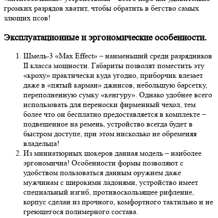
громких разрядов хватит, чтобы обратить в бегство самых
злющих псов!
Эксплуатационные и эргономические особенности.
Шмель-3 «Max Effect» – наименьший среди разрядников
II класса мощности. Габариты позволят поместить эту
«кроху» практически куда угодно, приборчик влезает
даже в «пятый карман» джинсов, небольшую барсетку,
переполненную сумку «кенгуру». Однако удобнее всего
использовать для переноски фирменный чехол, тем
более что он бесплатно предоставляется в комплекте –
подвешенное на ремень, устройство всегда будет в
быстром доступе, при этом нисколько не обременяя
владельца!
Из миниатюрных шокеров данная модель – наиболее
эргономична! Особенности формы позволяют с
удобством пользоваться данным оружием даже
мужчинам с широкими ладонями, устройство имеет
специальный изгиб, противоскользящее рифление,
корпус сделан из прочного, комфортного тактильно и не
греющегося полимерного состава.