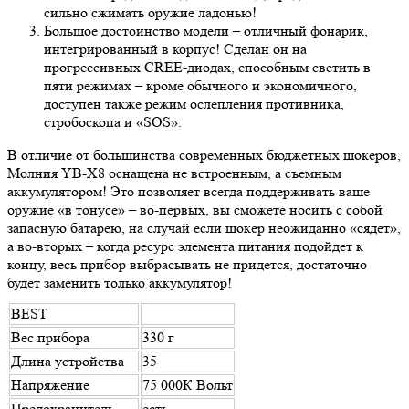
сильно сжимать оружие ладонью!
Большое достоинство модели – отличный фонарик,
интегрированный в корпус! Сделан он на
прогрессивных CREE-диодах, способным светить в
пяти режимах – кроме обычного и экономичного,
доступен также режим ослепления противника,
стробоскопа и «SOS».
В отличие от большинства современных бюджетных шокеров,
Молния YB-X8 оснащена не встроенным, а съемным
аккумулятором! Это позволяет всегда поддерживать ваше
оружие «в тонусе» – во-первых, вы сможете носить с собой
запасную батарею, на случай если шокер неожиданно «сядет»,
а во-вторых – когда ресурс элемента питания подойдет к
концу, весь прибор выбрасывать не придется, достаточно
будет заменить только аккумулятор!
BEST
Вес прибора
330 г
Длина устройства
35
Напряжение
75 000К Вольт
Предохранитель
есть