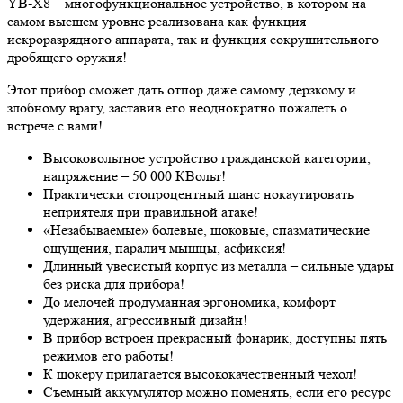
YB-X8 – многофункциональное устройство, в котором на
самом высшем уровне реализована как функция
искроразрядного аппарата, так и функция сокрушительного
дробящего оружия!
Этот прибор сможет дать отпор даже самому дерзкому и
злобному врагу, заставив его неоднократно пожалеть о
встрече с вами!
Высоковольтное устройство гражданской категории,
напряжение – 50 000 КВольт!
Практически стопроцентный шанс нокаутировать
неприятеля при правильной атаке!
«Незабываемые» болевые, шоковые, спазматические
ощущения, паралич мышцы, асфиксия!
Длинный увесистый корпус из металла – сильные удары
без риска для прибора!
До мелочей продуманная эргономика, комфорт
удержания, агрессивный дизайн!
В прибор встроен прекрасный фонарик, доступны пять
режимов его работы!
К шокеру прилагается высококачественный чехол!
Съемный аккумулятор можно поменять, если его ресурс