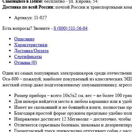
Самовывоз в Пензе:
бесплатно -
ул. Кирова, 54
Доставка по всей России:
почтой России и транспортными ко
Артикул:
11-027
Есть вопросы? Звоните -
8 (800) 511-56-04
Описание
Характеристики
Доставка/Оплата
Сертификаты
Отзывы (0)
Один из самых популярных электрошокеров среди отечественны
Оса-800 – пожалуй, наиболее покупаемый из классических ЭШУ
жесткий отпор даже подготовленному злоумышленнику, агресси
Размер прибора – всего 10х5х2 см, вес – не более 100 гра
Для шокера найдется место в любом кармашке или в удобн
Имеет не скользящий и не боящийся влаги, полностью п
Благодаря простой форме оружием предельно удобно поль
Напряжение достигает 12 Мегавольт – достаточно, чтобы
Отличается серьезным болевым, шоковым и дезориенти
Громогласный треск превосходно отпугивает собак с расс