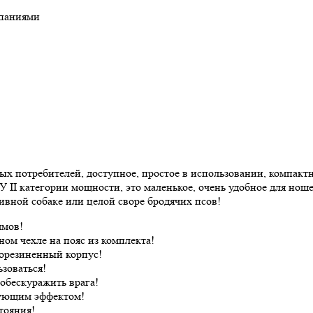
мпаниями
х потребителей, доступное, простое в использовании, компактн
 II категории мощности, это маленькое, очень удобное для нош
вной собаке или целой своре бродячих псов!
ммов!
ом чехле на пояс из комплекта!
рорезиненный корпус!
зоваться!
 обескуражить врага!
рующим эффектом!
тояния!