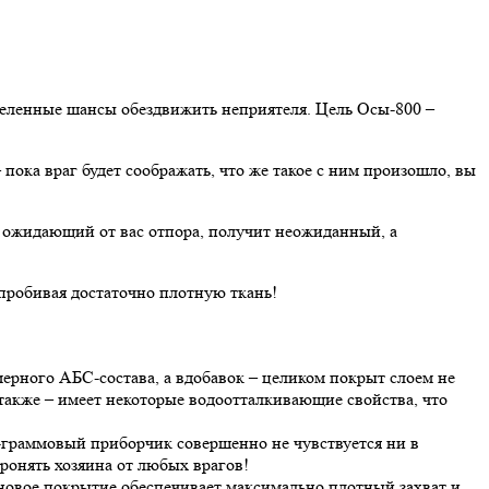
еделенные шансы обездвижить неприятеля. Цель Осы-800 –
пока враг будет соображать, что же такое с ним произошло, вы
 ожидающий от вас отпора, получит неожиданный, а
 пробивая достаточно плотную ткань!
ерного АБС-состава, а вдобавок – целиком покрыт слоем не
а также – имеет некоторые водоотталкивающие свойства, что
-граммовый приборчик совершенно не чувствуется ни в
оронять хозяина от любых врагов!
иновое покрытие обеспечивает максимально плотный захват и