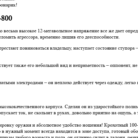
фонарик!
-800
ко весьма высокое 12-мегавольтное напряжение все же дает опр
еломить агрессора, временно лишив его дееспособности.
естают повиноваться владельцу, наступает состояние ступора – 
твует также его небольшой вид и неприметность – оппонент, не
атыми электродами – он неплохо действует через одежду, легко
ысококачественного корпуса. Сделан он из ударостойкого полим
пускает ток, не скользит в руках, довольно приятно на ощупь, 
ировку оружия и абсолютное удобство ношения! Крохотный 100
но в нужный момент всегда находится в зоне доступа, готовый об
икам любого возраста и пола, он отлично сидит в ладони, рез