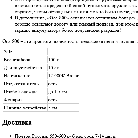
возможность с предельной силой прижимать оружие к те
образом, чтобы обращаться с ними можно было посредств
В дополнение, «Оса-800» оснащается отличным фонарем,
хорошо освещают дорогу или темный подъезд, при этом п
зарядке аккумулятора более полутысячи разрядов!
Оса-800 – это простота, надежность, невысокая цена и полная 
Sale
Вес прибора
100 г
Длина устройства
10 см
Напряжение
12 000К Вольт
Предохранитель
есть
Пробой одежды
до 1.5 см
Фонарик
есть
Ширина устройства
5 см
Доставка
Почтой России, 550-600 рублей, срок 7-14 дней.