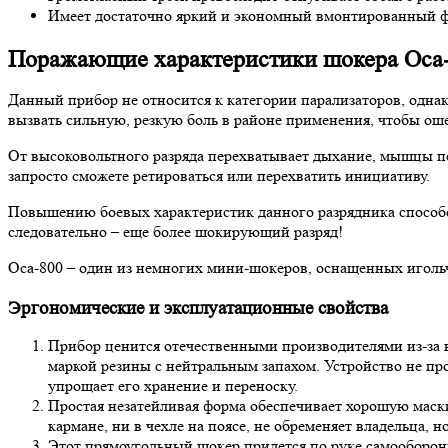
Имеет достаточно яркий и экономный вмонтированный 
Поражающие характеристики шокера Оса
Данный прибор не относится к категории парализаторов, одна
вызвать сильную, резкую боль в районе применения, чтобы ош
От высоковольтного разряда перехватывает дыхание, мышцы пер
запросто сможете ретироваться или перехватить инициативу.
Повышению боевых характеристик данного разрядника способс
следовательно – еще более шокирующий разряд!
Оса-800 – один из немногих мини-шокеров, оснащенных игольч
Эргономические и эксплуатационные свойства
Прибор ценится отечественными производителями из-за в
маркой резины с нейтральным запахом. Устройство не про
упрощает его хранение и переноску.
Простая незатейливая форма обеспечивает хорошую маск
кармане, ни в чехле на поясе, не обременяет владельца, 
Этот прямоугольный шокер придется по руке самооборонщ