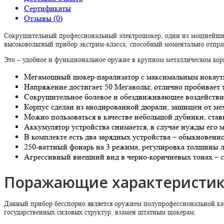
Сертификаты
Отзывы (0)
Сокрушительный профессиональный электрошокер, один из мощнейших 
высоковольтный прибор экстрим-класса, способный моментально отпра
Это – удобное и функциональное оружие в крупном металлическом ко
Мегамощный шокер-парализатор с максимальным нокау
Напряжение достигает 50 Мегавольт, отлично пробивает 
Сокрушительное болевое и обездвиживающее воздейств
Корпус сделан из анодированной дюрали, защищен от мех
Можно пользоваться в качестве небольшой дубинки, став
Аккумулятор устройства снимается, в случае нужды его м
В комплекте есть два зарядных устройства – обыкновенн
250-ваттный фонарь на 3 режима, регулировка толщины
Агрессивный внешний вид в черно-коричневых тонах – с
Поражающие характеристик
Данный прибор бесспорно является оружием полупрофессиональной кат
государственных силовых структур, взамен штатным шокерам.