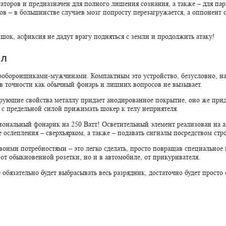
торов и предназначен для полного лишения сознания, а также – для пар
ов – в большинстве случаев мозг попросту перезагружается, а оппонент о
шок, асфиксия не дадут врагу подняться с земли и продолжить атаку!
ал
оборонщиками-мужчинами. Компактным это устройство, безусловно, назв
 в точности как обычный фонарь и лишних вопросов не вызывает.
рующие свойства металлу придает анодированное покрытие, оно же прид
т с предельной силой прижимать шокер к телу неприятеля.
иональный фонарик на 250 Ватт! Осветительный элемент реализован на 
ослепления – сверхъярком, а также – подавать сигналы посредством стр
своими потребностями – это легко сделать, просто повращав специально
от обыкновенной розетки, но и в автомобиле, от прикуривателя.
е обязательно будет выбрасывать весь разрядник, достаточно будет прост