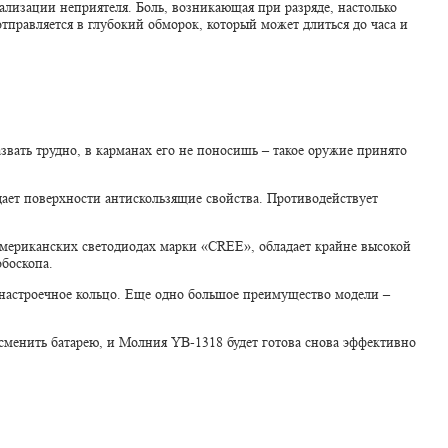
ализации неприятеля. Боль, возникающая при разряде, настолько
тправляется в глубокий обморок, который может длиться до часа и
ать трудно, в карманах его не поносишь – такое оружие принято
ает поверхности антискользящие свойства. Противодействует
американских светодиодах марки «CREE», обладает крайне высокой
обоскопа.
е настроечное кольцо. Еще одно большое преимущество модели –
о сменить батарею, и Молния YB-1318 будет готова снова эффективно