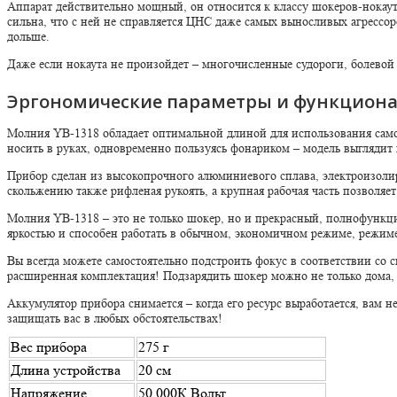
Аппарат действительно мощный, он относится к классу шокеров-нокаута
сильна, что с ней не справляется ЦНС даже самых выносливых агрессор
дольше.
Даже если нокаута не произойдет – многочисленные судороги, болевой 
Эргономические параметры и функцион
Молния YB-1318 обладает оптимальной длиной для использования само
носить в руках, одновременно пользуясь фонариком – модель выглядит
Прибор сделан из высокопрочного алюминиевого сплава, электроизоли
скольжению также рифленая рукоять, а крупная рабочая часть позволяе
Молния YB-1318 – это не только шокер, но и прекрасный, полнофункц
яркостью и способен работать в обычном, экономичном режиме, режиме 
Вы всегда можете самостоятельно подстроить фокус в соответствии со 
расширенная комплектация! Подзарядить шокер можно не только дома, 
Аккумулятор прибора снимается – когда его ресурс выработается, вам н
защищать вас в любых обстоятельствах!
Вес прибора
275 г
Длина устройства
20 см
Напряжение
50 000К Вольт