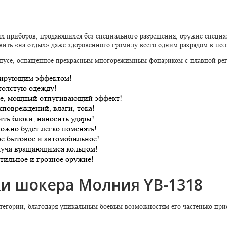
приборов, продающихся без специального разрешения, оружие спецназ
вить «на отдых» даже здоровенного громилу всего одним разрядом в по
рпусе, оснащенное прекрасным многорежимным фонариком с плавной рег
тирующим эффектом!
толстую одежду!
ие, мощный отпугивающий эффект!
повреждений, влаги, тока!
ить блоки, наносить удары!
ожно будет легко поменять!
ое бытовое и автомобильное!
 луча вращающимся кольцом!
тильное и грозное оружие!
и шокера Молния YB-1318
егории, благодаря уникальным боевым возможностям его частенько прио