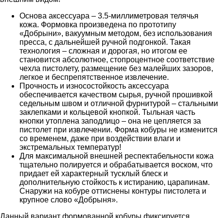
Основа аксессуара – 3.5-миллиметровая телячья
кожа. Формовка произведена по прототипу
«Добрыни», вакуумным методом, без использования
пресса, с дальнейшей ручной подгонкой. Такая
технология – сложная и дорогая, но итогом ее
становится абсолютное, стопроцентное соответствие
чехла пистолету, размещение без малейших зазоров,
легкое и беспрепятственное извлечение.
Прочность и износостойкость аксессуара
обеспечивается качеством сырья, ручной прошивкой
седельным швом и отличной фурнитурой – стальными
заклепками и кольцевой кнопкой. Тыльная часть
кнопки утоплена заподлицо – она не цепляется за
пистолет при извлечении. Форма кобуры не изменится
со временем, даже при воздействии влаги и
экстремальных температур!
Для максимальной внешней респектабельности кожа
тщательно полируется и обрабатывается воском, что
придает ей характерный тусклый блеск и
дополнительную стойкость к истиранию, царапинам.
Снаружи на кобуре оттиснены контуры пистолета и
крупное слово «Добрыня».
Данный вариант формованной кобуры фиксируется