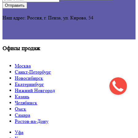
Отправить
Наш адрес: Россия, г. Пенза,
ул. Кирова, 54
Офисы продаж
Москва
Санкт-Петербург
Новосибирск
Екатеринбург
Нижний Новгород
Казань
Челябинск
Омск
Самара
Ростов-на-Дону
Уфа