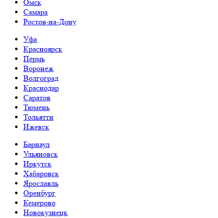
Омск
Самара
Ростов-на-Дону
Уфа
Красноярск
Пермь
Воронеж
Волгоград
Краснодар
Саратов
Тюмень
Тольятти
Ижевск
Барнаул
Ульяновск
Иркутск
Хабаровск
Ярославль
Оренбург
Кемерово
Новокузнецк