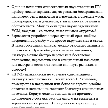
Одно из немногих отечественных двухствольных ПУ –
прибор можно заряжать двумя разными боеприпасами,
например, отпугивающим и перечным, а стрелять – как
поочередно, так и дуплетом, в зависимости от цели и
обстоятельств. Модель оснащена двумя отдельными
УСМ, каждый – со своим, независимым «курком»!
Заряжается устройство через дульный срез, любым
патроном под резьбу – он просто вкручивается в ствол.
В таком состоянии аппарат можно безопасно хранить и
переносить. При необходимости использования,
«затвор» можно быстро перевести в боеготовое
положение, переместив его в специальный паз сзади,
для выстрела останется только сдвинуть рычажок в
сторону!
«ПУ-2» практически не уступает однозарядному
аналогу в компактности – весит всего 112 граммов,
помещается в нагрудный или боковой карман, удобно
ложится в ладонь и не скользит благодаря специальным
насечкам. Корпус модели выполнен из прочного
полимерного состава, рассчитанного на взрывные и
термические нагрузки. В торце есть отверстие под
карабин либо темляк.